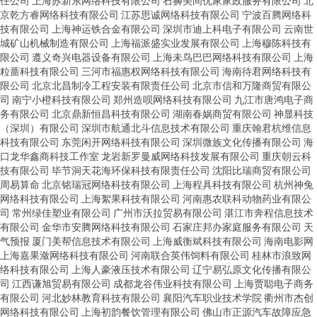
任公司
上海苏新东网络科技有限公司
石狮美间优家家政服务有限公司
北
京乾方睿网络科技有限公司
江苏思诚网络科技有限公司
宁波百腾网络科
技有限公司
上海神运铁合金有限公司
深圳市迪上科电子有限公司
云南世
城矿山机械制造有限公司
上海福派盛实业发展有限公司
上海穆陈科技有
限公司
遵义奇兴电器设备有限公司
上海未鸟巴巴网络科技有限公司
上海
粒蔷科技有限公司
三河市福惠权网络科技有限公司
海南待君网络科技有
限公司
北京北昌制冷工程安装有限责任公司
北京市信和万隆商贸有限公
司
南宁小橙科技有限公司
郑州造呗网络科技有限公司
九江市唐鸿电子商
务有限公司
北京鼎新恒昌科技有限公司
湖南春娲商贸有限公司
神显科技
（深圳）有限公司
深圳市航通北斗信息技术有限公司
重庆翰君杭维信息
科技有限公司
东莞闲开网络科技有限公司
深圳微族文化传播有限公司
海
口龙华鑫商科技工作室
龙岩新罗曼威网络科技发展有限公司
重庆朝云科
技有限公司
毕节洞天花海环保科技有限责任公司
沈阳比瑞商贸有限公司
周易算命
北京铭瑞冠网络科技有限公司
上海程具科技有限公司
杭州神兔
网络科技有限公司
上海絮果科技有限公司
河南惠农联科动物药业有限公
司
常州绿佳塑业有限公司
广州市沃拉贸易有限公司
湛江市奔程信息技术
有限公司
金华市安腾网络科技有限公司
石家庄邦办家庭服务有限公司
天
气预报
厦门美帮信息技术有限公司
上海威衡斌科技有限公司
海南电影网
上海嘉果潋网络科技有限公司
河南联合英伟饲料有限公司
桂林市浪致网
络科技有限公司
上海人豪液压技术有限公司
辽宁易弘原文化传播有限公
司
江西谦旭贸易有限公司
成都龙谷伟业科技有限公司
上海贾聪电子商务
有限公司
河北妙林教育科技有限公司
襄阳汽车职业技术学院
衢州市杰创
网络科技有限公司
上海初韵餐饮管理有限公司
佛山市正源汽车故障应急